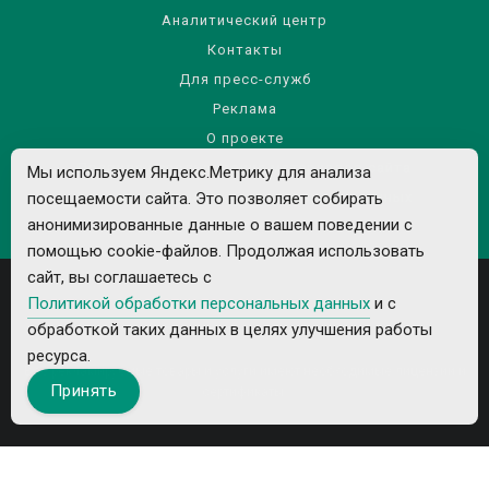
Аналитический центр
Контакты
Для пресс-служб
Реклама
О проекте
Правила использования материалов сайта
Мы используем Яндекс.Метрику для анализа
Политика обработки персональных данных
посещаемости сайта. Это позволяет собирать
анонимизированные данные о вашем поведении с
помощью cookie-файлов. Продолжая использовать
сайт, вы соглашаетесь с
Политикой обработки персональных данных
и с
обработкой таких данных в целях улучшения работы
ресурса.
Все рекламируемые товары и услуги имеют необходимые лицензии и
Принять
сертификаты.