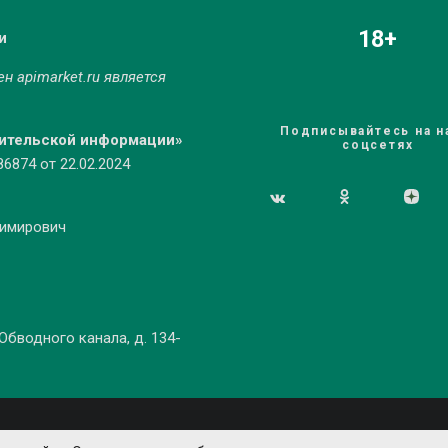
18+
и
мен
apimarket.ru
является
Подписывайтесь на н
бительской информации»
соцсетях
874 от 22.02.2024
димирович
 Обводного канала, д. 134-