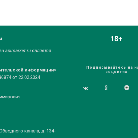
18+
и
мен
apimarket.ru
является
Подписывайтесь на н
бительской информации»
соцсетях
874 от 22.02.2024
димирович
 Обводного канала, д. 134-