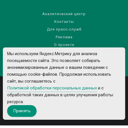
Аналитический центр
Контакты
Для пресс-служб
Реклама
О проекте
Правила использования материалов сайта
Мы используем Яндекс.Метрику для анализа
Политика обработки персональных данных
посещаемости сайта. Это позволяет собирать
анонимизированные данные о вашем поведении с
помощью cookie-файлов. Продолжая использовать
сайт, вы соглашаетесь с
Политикой обработки персональных данных
и с
обработкой таких данных в целях улучшения работы
ресурса.
Все рекламируемые товары и услуги имеют необходимые лицензии и
Принять
сертификаты.