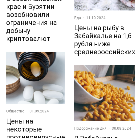
крае и Бурятии
возобновили
Еда
·
11.10.2024
ограничения на
Цены на рыбу в
добычу
Забайкалье на 1,6
криптовалют
рубля ниже
среднероссийских
Общество
·
01.09.2024
Цены на
некоторые
Подорожание дня
·
30.08.2024
противовирусные