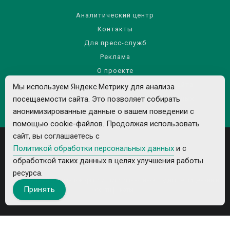
Аналитический центр
Контакты
Для пресс-служб
Реклама
О проекте
Правила использования материалов сайта
Мы используем Яндекс.Метрику для анализа
посещаемости сайта. Это позволяет собирать
Политика обработки персональных данных
анонимизированные данные о вашем поведении с
помощью cookie-файлов. Продолжая использовать
сайт, вы соглашаетесь с
Политикой обработки персональных данных
и с
обработкой таких данных в целях улучшения работы
ресурса.
Все рекламируемые товары и услуги имеют необходимые лицензии и
Принять
сертификаты.