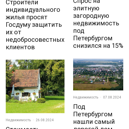
Спрос на
Строители
элитную
индивидуального
загородную
жилья просят
недвижимость
Госдуму защитить
под
их от
Петербургом
недобросовестных
снизился на 15%
клиентов
Недвижимость
·
07.08.2024
Под
Петербургом
нашли самый
Недвижимость
·
26.08.2024