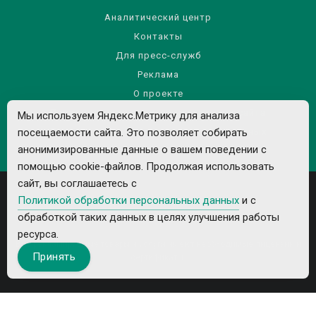
Аналитический центр
Контакты
Для пресс-служб
Реклама
О проекте
Правила использования материалов сайта
Мы используем Яндекс.Метрику для анализа
посещаемости сайта. Это позволяет собирать
Политика обработки персональных данных
анонимизированные данные о вашем поведении с
помощью cookie-файлов. Продолжая использовать
сайт, вы соглашаетесь с
Политикой обработки персональных данных
и с
обработкой таких данных в целях улучшения работы
ресурса.
Все рекламируемые товары и услуги имеют необходимые лицензии и
Принять
сертификаты.