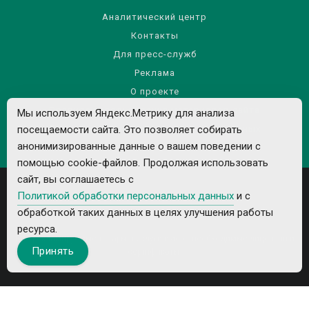
Аналитический центр
Контакты
Для пресс-служб
Реклама
О проекте
Правила использования материалов сайта
Мы используем Яндекс.Метрику для анализа
посещаемости сайта. Это позволяет собирать
Политика обработки персональных данных
анонимизированные данные о вашем поведении с
помощью cookie-файлов. Продолжая использовать
сайт, вы соглашаетесь с
Политикой обработки персональных данных
и с
обработкой таких данных в целях улучшения работы
ресурса.
Все рекламируемые товары и услуги имеют необходимые лицензии и
Принять
сертификаты.