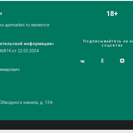
18+
и
мен
apimarket.ru
является
Подписывайтесь на н
бительской информации»
соцсетях
874 от 22.02.2024
димирович
 Обводного канала, д. 134-