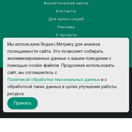
Аналитический центр
Контакты
Для пресс-служб
Реклама
О проекте
Правила использования материалов сайта
Мы используем Яндекс.Метрику для анализа
посещаемости сайта. Это позволяет собирать
Политика обработки персональных данных
анонимизированные данные о вашем поведении с
помощью cookie-файлов. Продолжая использовать
сайт, вы соглашаетесь с
Политикой обработки персональных данных
и с
обработкой таких данных в целях улучшения работы
ресурса.
Все рекламируемые товары и услуги имеют необходимые лицензии и
Принять
сертификаты.