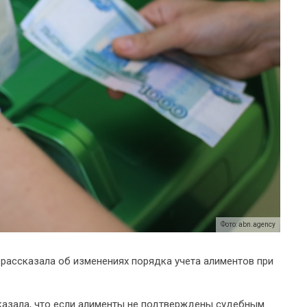
Фото: abn.agency
рассказала об изменениях порядка учета алиментов при
казала, что если алименты не подтверждены судебным