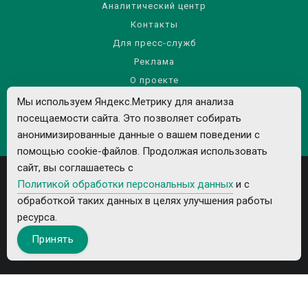
Аналитический центр
Контакты
Для пресс-служб
Реклама
О проекте
Правила использования материалов сайта
Мы используем Яндекс.Метрику для анализа
Политика обработки персональных данных
посещаемости сайта. Это позволяет собирать
анонимизированные данные о вашем поведении с
помощью cookie-файлов. Продолжая использовать
сайт, вы соглашаетесь с
Политикой обработки персональных данных
и с
обработкой таких данных в целях улучшения работы
ресурса.
Все рекламируемые товары и услуги имеют необходимые лицензии и
Принять
сертификаты.