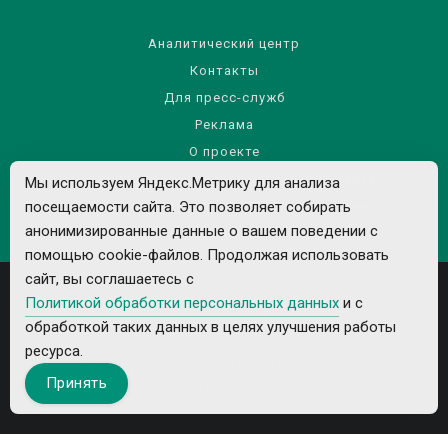
Аналитический центр
Контакты
Для пресс-служб
Реклама
О проекте
Правила использования материалов сайта
Мы используем Яндекс.Метрику для анализа
посещаемости сайта. Это позволяет собирать
Политика обработки персональных данных
анонимизированные данные о вашем поведении с
помощью cookie-файлов. Продолжая использовать
сайт, вы соглашаетесь с
Политикой обработки персональных данных
и с
обработкой таких данных в целях улучшения работы
ресурса.
Все рекламируемые товары и услуги имеют необходимые лицензии и
Принять
сертификаты.