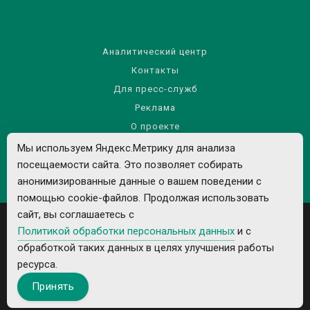
Аналитический центр
Контакты
Для пресс-служб
Реклама
О проекте
Правила использования материалов сайта
Мы используем Яндекс.Метрику для анализа
Политика обработки персональных данных
посещаемости сайта. Это позволяет собирать
анонимизированные данные о вашем поведении с
помощью cookie-файлов. Продолжая использовать
сайт, вы соглашаетесь с
Политикой обработки персональных данных
и с
обработкой таких данных в целях улучшения работы
ресурса.
Все рекламируемые товары и услуги имеют необходимые лицензии и
Принять
сертификаты.