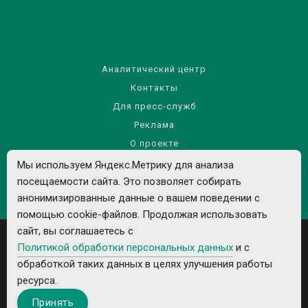
Аналитический центр
Контакты
Для пресс-служб
Реклама
О проекте
Правила использования материалов сайта
Мы используем Яндекс.Метрику для анализа
Политика обработки персональных данных
посещаемости сайта. Это позволяет собирать
анонимизированные данные о вашем поведении с
помощью cookie-файлов. Продолжая использовать
сайт, вы соглашаетесь с
Политикой обработки персональных данных
и с
обработкой таких данных в целях улучшения работы
ресурса.
Все рекламируемые товары и услуги имеют необходимые лицензии и
Принять
сертификаты.