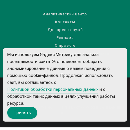
Аналитический центр
Контакты
Для пресс-служб
Реклама
О проекте
Правила использования материалов сайта
Мы используем Яндекс.Метрику для анализа
Политика обработки персональных данных
посещаемости сайта. Это позволяет собирать
анонимизированные данные о вашем поведении с
помощью cookie-файлов. Продолжая использовать
сайт, вы соглашаетесь с
Политикой обработки персональных данных
и с
обработкой таких данных в целях улучшения работы
ресурса.
Все рекламируемые товары и услуги имеют необходимые лицензии и
Принять
сертификаты.