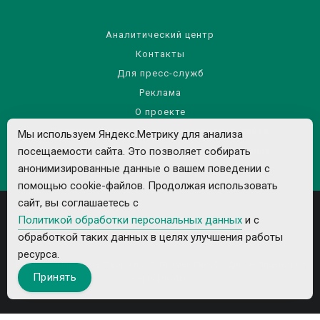
Аналитический центр
Контакты
Для пресс-служб
Реклама
О проекте
Правила использования материалов сайта
Мы используем Яндекс.Метрику для анализа
Политика обработки персональных данных
посещаемости сайта. Это позволяет собирать
анонимизированные данные о вашем поведении с
помощью cookie-файлов. Продолжая использовать
сайт, вы соглашаетесь с
Политикой обработки персональных данных
и с
обработкой таких данных в целях улучшения работы
ресурса.
Все рекламируемые товары и услуги имеют необходимые лицензии и
Принять
сертификаты.