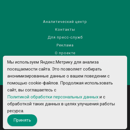
Аналитический центр
Контакты
Для пресс-служб
Реклама
О проекте
Правила использования материалов сайта
Мы используем Яндекс.Метрику для анализа
Политика обработки персональных данных
посещаемости сайта. Это позволяет собирать
анонимизированные данные о вашем поведении с
помощью cookie-файлов. Продолжая использовать
сайт, вы соглашаетесь с
Политикой обработки персональных данных
и с
обработкой таких данных в целях улучшения работы
ресурса.
Все рекламируемые товары и услуги имеют необходимые лицензии и
Принять
сертификаты.