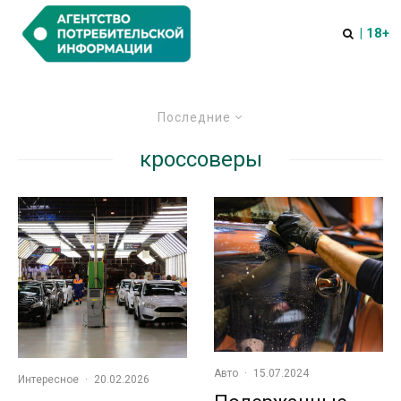
| 18+
Последние
кроссоверы
Авто
·
15.07.2024
Интересное
·
20.02.2026