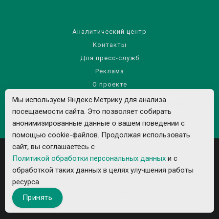
Аналитический центр
Контакты
Для пресс-служб
Реклама
О проекте
Правила использования материалов сайта
Мы используем Яндекс.Метрику для анализа
посещаемости сайта. Это позволяет собирать
Политика обработки персональных данных
анонимизированные данные о вашем поведении с
помощью cookie-файлов. Продолжая использовать
сайт, вы соглашаетесь с
Политикой обработки персональных данных
и с
обработкой таких данных в целях улучшения работы
ресурса.
Все рекламируемые товары и услуги имеют необходимые лицензии и
Принять
сертификаты.