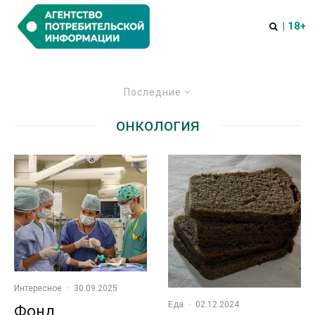
| 18+
Последние
онкология
Интересное
·
30.09.2025
Еда
·
02.12.2024
Фонд