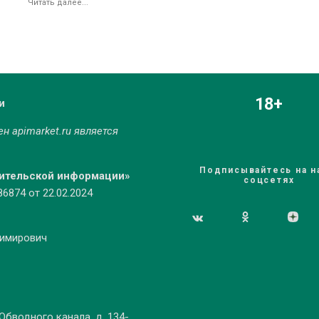
Читать далее...
18+
и
мен
apimarket.ru
является
Подписывайтесь на н
бительской информации»
соцсетях
874 от 22.02.2024
димирович
 Обводного канала, д. 134-