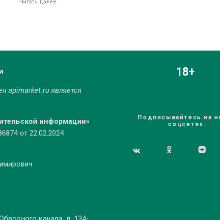
Читать далее...
18+
и
мен
apimarket.ru
является
Подписывайтесь на н
бительской информации»
соцсетях
874 от 22.02.2024
димирович
 Обводного канала, д. 134-