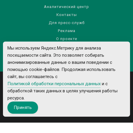
Аналитический центр
Контакты
Для пресс-служб
Реклама
О проекте
Правила использования материалов сайта
Мы используем Яндекс.Метрику для анализа
Политика обработки персональных данных
посещаемости сайта. Это позволяет собирать
анонимизированные данные о вашем поведении с
помощью cookie-файлов. Продолжая использовать
сайт, вы соглашаетесь с
Политикой обработки персональных данных
и с
обработкой таких данных в целях улучшения работы
ресурса.
Все рекламируемые товары и услуги имеют необходимые лицензии и
Принять
сертификаты.