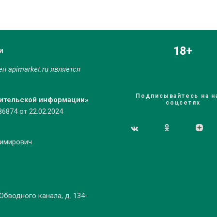
18+
и
мен
apimarket.ru
является
Подписывайтесь на н
бительской информации»
соцсетях
874 от 22.02.2024
димирович
 Обводного канала, д. 134-