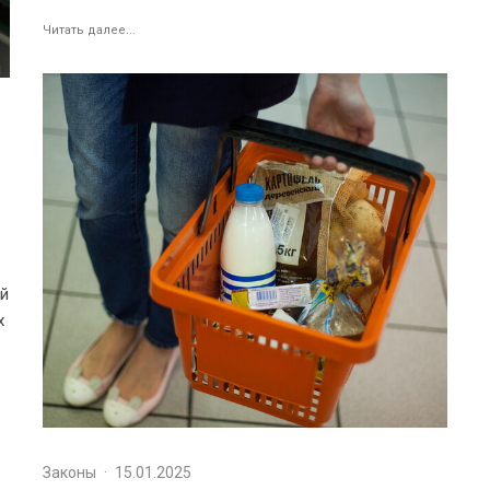
Читать далее...
ой
х
Законы
·
15.01.2025