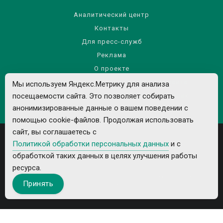
Аналитический центр
Контакты
Для пресс-служб
Реклама
О проекте
Правила использования материалов сайта
Мы используем Яндекс.Метрику для анализа
посещаемости сайта. Это позволяет собирать
Политика обработки персональных данных
анонимизированные данные о вашем поведении с
помощью cookie-файлов. Продолжая использовать
сайт, вы соглашаетесь с
Политикой обработки персональных данных
и с
обработкой таких данных в целях улучшения работы
ресурса.
Все рекламируемые товары и услуги имеют необходимые лицензии и
Принять
сертификаты.