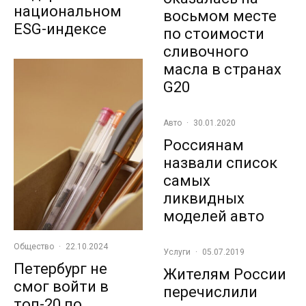
национальном
восьмом месте
ESG-индексе
по стоимости
сливочного
масла в странах
G20
Авто
·
30.01.2020
Россиянам
назвали список
самых
ликвидных
моделей авто
Общество
·
22.10.2024
Услуги
·
05.07.2019
Петербург не
Жителям России
смог войти в
перечислили
топ-20 по