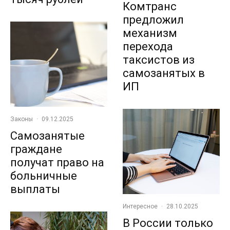
Комтранс
предложил
механизм
перехода
таксистов из
самозанятых в
ИП
Законы
·
09.12.2025
Самозанятые
граждане
получат право на
больничные
выплаты
Интересное
·
28.10.2025
В России только