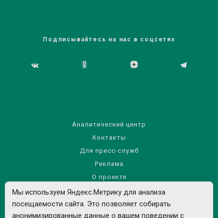
Подписывайтесь на нас в соцсетях
Аналитический центр
Контакты
Для пресс-служб
Реклама
О проекте
Правила использования материалов сайта
Мы используем Яндекс.Метрику для анализа
Политика обработки персональных данных
посещаемости сайта. Это позволяет собирать
анонимизированные данные о вашем поведении с