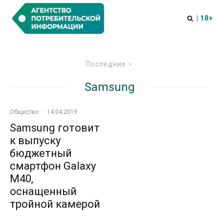
| 18+
Последние
Samsung
Общество
·
14.04.2019
Samsung готовит
к выпуску
бюджетный
смартфон Galaxy
M40,
оснащенный
тройной камерой