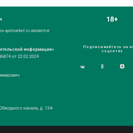
18+
и
мен
apimarket.ru
является
Подписывайтесь на н
бительской информации»
соцсетях
874 от 22.02.2024
димирович
 Обводного канала, д. 134-