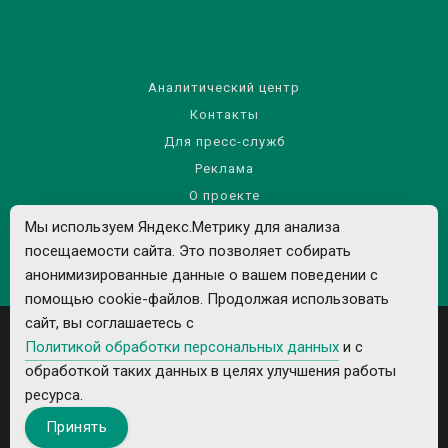
Аналитический центр
Контакты
Для пресс-служб
Реклама
О проекте
Правила использования материалов сайта
Мы используем Яндекс.Метрику для анализа
посещаемости сайта. Это позволяет собирать
Политика обработки персональных данных
анонимизированные данные о вашем поведении с
помощью cookie-файлов. Продолжая использовать
сайт, вы соглашаетесь с
Политикой обработки персональных данных
и с
обработкой таких данных в целях улучшения работы
ресурса.
Все рекламируемые товары и услуги имеют необходимые лицензии и
Принять
сертификаты.