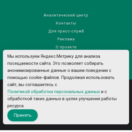
Аналитический центр
Контакты
Для пресс-служб
Реклама
О проекте
Правила использования материалов сайта
Мы используем Яндекс.Метрику для анализа
Политика обработки персональных данных
посещаемости сайта. Это позволяет собирать
анонимизированные данные о вашем поведении с
помощью cookie-файлов. Продолжая использовать
сайт, вы соглашаетесь с
Политикой обработки персональных данных
и с
обработкой таких данных в целях улучшения работы
ресурса.
Все рекламируемые товары и услуги имеют необходимые лицензии и
Принять
сертификаты.