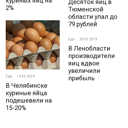
куриных яиц на
Десяток яиц в
2%
Тюменской
области упал до
79 рублей
Еда
·
28.02.2019
В Ленобласти
производители
яиц вдвое
увеличили
Еда
·
14.06.2024
прибыль
В Челябинске
куриные яйца
подешевели на
15-20%