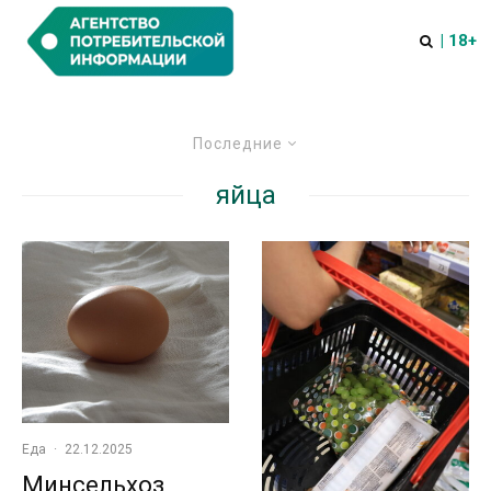
| 18+
Последние
яйца
Еда
·
22.12.2025
Минсельхоз