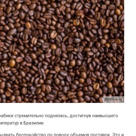
Фото: Pxhere
абики стремительно поднялась, достигнув наивысшего
мператур в Бразилии.
звать беспокойство по поводу объемов поставок. Это и