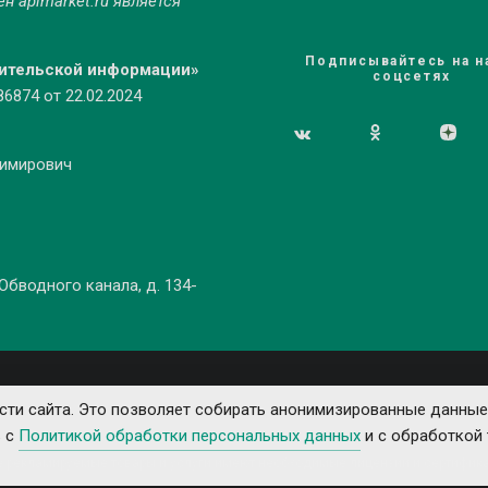
мен
apimarket.ru
является
Подписывайтесь на н
бительской информации»
соцсетях
874 от 22.02.2024
димирович
 Обводного канала, д. 134-
ти сайта. Это позволяет собирать анонимизированные данные
ь с
Политикой обработки персональных данных
и с обработкой 
е рекламируемые товары и услуги имеют необходимые лицензии и сертифика