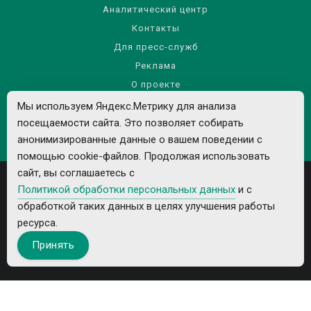
Аналитический центр
Контакты
Для пресс-служб
Реклама
О проекте
Правила использования материалов сайта
Мы используем Яндекс.Метрику для анализа
посещаемости сайта. Это позволяет собирать
Политика обработки персональных данных
анонимизированные данные о вашем поведении с
помощью cookie-файлов. Продолжая использовать
сайт, вы соглашаетесь с
Политикой обработки персональных данных
и с
обработкой таких данных в целях улучшения работы
ресурса.
Все рекламируемые товары и услуги имеют необходимые лицензии и
Принять
сертификаты.