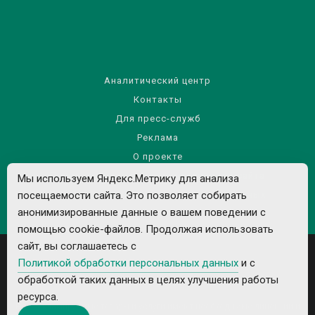
Аналитический центр
Контакты
Для пресс-служб
Реклама
О проекте
Правила использования материалов сайта
Мы используем Яндекс.Метрику для анализа
посещаемости сайта. Это позволяет собирать
Политика обработки персональных данных
анонимизированные данные о вашем поведении с
помощью cookie-файлов. Продолжая использовать
сайт, вы соглашаетесь с
Политикой обработки персональных данных
и с
обработкой таких данных в целях улучшения работы
ресурса.
Все рекламируемые товары и услуги имеют необходимые лицензии и