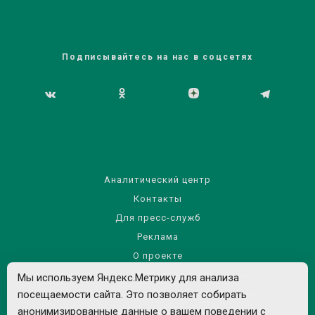
Подписывайтесь на нас в соцсетях
Аналитический центр
Контакты
Для пресс-служб
Реклама
О проекте
Правила использования материалов сайта
Мы используем Яндекс.Метрику для анализа
посещаемости сайта. Это позволяет собирать
Политика обработки персональных данных
анонимизированные данные о вашем поведении с