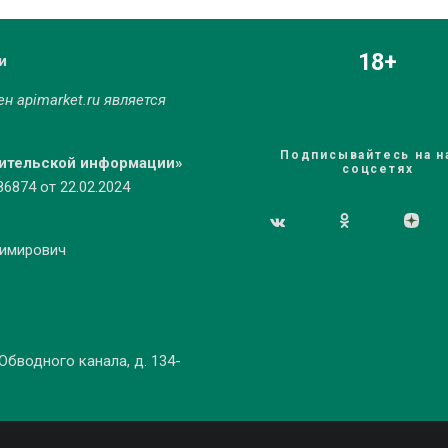
18+
и
мен
apimarket.ru
является
Подписывайтесь на н
бительской информации»
соцсетях
874 от 22.02.2024
димирович
 Обводного канала, д. 134-