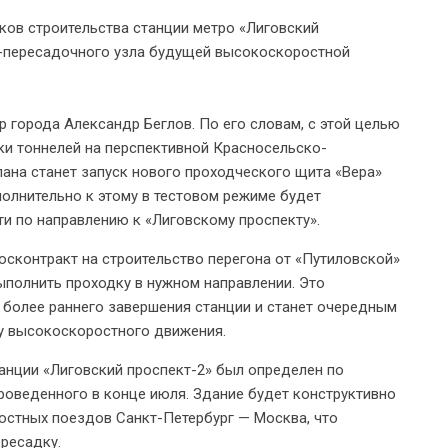
ков строительства станции метро «Лиговский
но-пересадочного узла будущей высокоскоростной
города Александр Беглов. По его словам, с этой целью
ки тоннелей на перспективной Красносельско-
ана станет запуск нового проходческого щита «Вера»
олнительно к этому в тестовом режиме будет
и по направлению к «Лиговскому проспекту».
осконтракт на строительство перегона от «Путиловской»
ыполнить проходку в нужном направлении. Это
 более раннего завершения станции и станет очередным
ку высокоскоростного движения.
танции «Лиговский проспект-2» был определен по
проведенного в конце июля. Здание будет конструктивно
стных поездов Санкт-Петербург — Москва, что
ресадку.