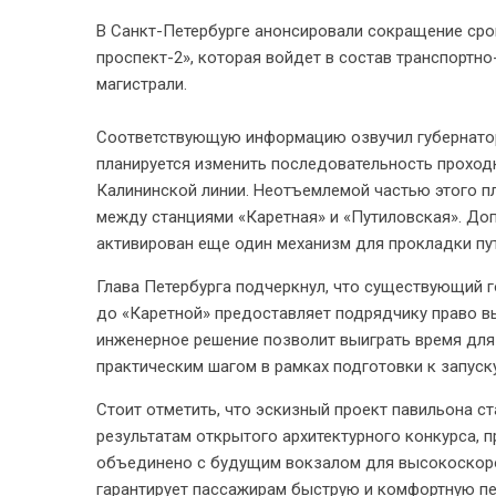
В Санкт-Петербурге анонсировали сокращение сро
проспект-2», которая войдет в состав транспорт
магистрали.
Соответствующую информацию озвучил губернатор 
планируется изменить последовательность проход
Калининской линии. Неотъемлемой частью этого пл
между станциями «Каретная» и «Путиловская». Доп
активирован еще один механизм для прокладки пут
Глава Петербурга подчеркнул, что существующий г
до «Каретной» предоставляет подрядчику право в
инженерное решение позволит выиграть время для
практическим шагом в рамках подготовки к запус
Стоит отметить, что эскизный проект павильона с
результатам открытого архитектурного конкурса, 
объединено с будущим вокзалом для высокоскоро
гарантирует пассажирам быструю и комфортную пе