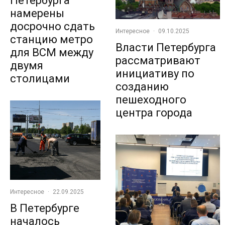
Петербурга
намерены
досрочно сдать
Интересное
·
09.10.2025
станцию метро
Власти Петербурга
для ВСМ между
рассматривают
двумя
инициативу по
столицами
созданию
пешеходного
центра города
Интересное
·
22.09.2025
В Петербурге
началось