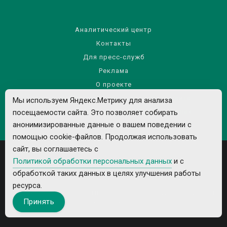
Аналитический центр
Контакты
Для пресс-служб
Реклама
О проекте
Правила использования материалов сайта
Мы используем Яндекс.Метрику для анализа
посещаемости сайта. Это позволяет собирать
Политика обработки персональных данных
анонимизированные данные о вашем поведении с
помощью cookie-файлов. Продолжая использовать
сайт, вы соглашаетесь с
Политикой обработки персональных данных
и с
обработкой таких данных в целях улучшения работы
ресурса.
Все рекламируемые товары и услуги имеют необходимые лицензии и
Принять
сертификаты.