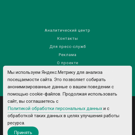
Аналитический центр
Контакты
Для пресс-служб
Реклама
О проекте
Правила использования материалов сайта
Мы используем Яндекс.Метрику для анализа
Политика обработки персональных данных
посещаемости сайта. Это позволяет собирать
анонимизированные данные о вашем поведении с
помощью cookie-файлов. Продолжая использовать
сайт, вы соглашаетесь с
Политикой обработки персональных данных
и с
обработкой таких данных в целях улучшения работы
ресурса.
Все рекламируемые товары и услуги имеют необходимые лицензии и
Принять
сертификаты.