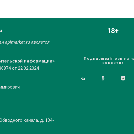
18+
и
мен
apimarket.ru
является
Подписывайтесь на н
бительской информации»
соцсетях
874 от 22.02.2024
димирович
 Обводного канала, д. 134-