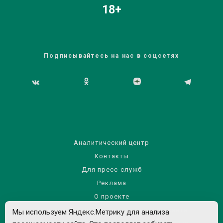
18+
Подписывайтесь на нас в соцсетях
Аналитический центр
Контакты
Для пресс-служб
Реклама
О проекте
Правила использования материалов сайта
Мы используем Яндекс.Метрику для анализа