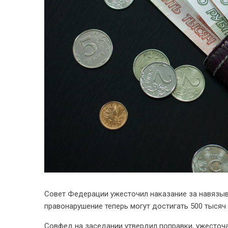
Совет Федерации ужесточил наказание за навязыв
правонарушение теперь могут достигать 500 тысяч 
Совфед на заседании утвердил поправки, ужесточ