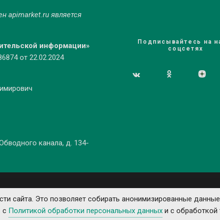
мен
apimarket.ru
является
Подписывайтесь на н
бительской информации»
соцсетях
874 от 22.02.2024
димирович
 Обводного канала, д. 134-
ти сайта. Это позволяет собирать анонимизированные данные
ь с
Политикой обработки персональных данных
и с обработкой 