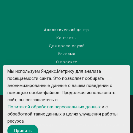
Аналитический центр
Контакты
Для пресс-служб
Реклама
О проекте
Правила использования материалов сайта
Мы используем Яндекс.Метрику для анализа
Политика обработки персональных данных
посещаемости сайта. Это позволяет собирать
анонимизированные данные о вашем поведении с
помощью cookie-файлов. Продолжая использовать
сайт, вы соглашаетесь с
Политикой обработки персональных данных
и с
обработкой таких данных в целях улучшения работы
ресурса.
Все рекламируемые товары и услуги имеют необходимые лицензии и
Принять
сертификаты.