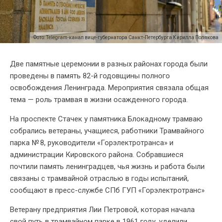
Фото: Telegram-канал вице-губернатора Санкт-Петербурга Кирилла Полякова
Две памятные церемонии в разных районах города были
проведены в память 82-й годовщины полного
освобождения Ленинграда. Мероприятия связала общая
тема — роль трамвая в жизни осажденного города.
На проспекте Стачек у памятника Блокадному трамваю
собрались ветераны, учащиеся, работники Трамвайного
парка № 8, руководители «Горэлектротранса» и
администрации Кировского района. Собравшиеся
почтили память ленинградцев, чья жизнь и работа были
связаны с трамвайной отраслью в годы испытаний,
сообщают в пресс-службе СПб ГУП «Горэлектротранс»
Ветерану предприятия Лии Петровой, которая начала
свой путь в трамвайном парке в 1961 году, уделили