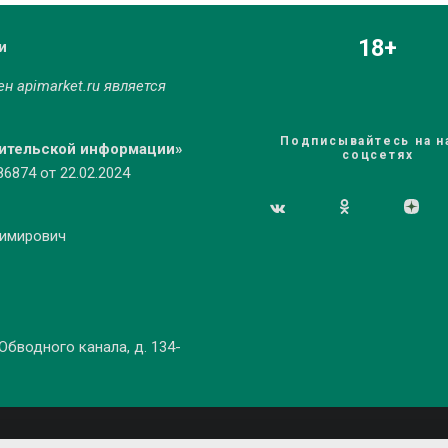
18+
и
мен
apimarket.ru
является
Подписывайтесь на н
бительской информации»
соцсетях
874 от 22.02.2024
димирович
 Обводного канала, д. 134-