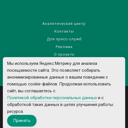
Аналитический центр
Контакты
Для пресс-служб
Реклама
О проекте
Правила использования материалов сайта
Мы используем Яндекс.Метрику для анализа
Политика обработки персональных данных
посещаемости сайта. Это позволяет собирать
анонимизированные данные о вашем поведении с
помощью cookie-файлов. Продолжая использовать
сайт, вы соглашаетесь с
Политикой обработки персональных данных
и с
обработкой таких данных в целях улучшения работы
ресурса.
Все рекламируемые товары и услуги имеют необходимые лицензии и
Принять
сертификаты.