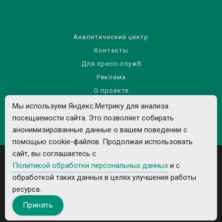
Аналитический центр
Контакты
Для пресс-служб
Реклама
О проекте
Правила использования материалов сайта
Мы используем Яндекс.Метрику для анализа
Политика обработки персональных данных
посещаемости сайта. Это позволяет собирать
анонимизированные данные о вашем поведении с
помощью cookie-файлов. Продолжая использовать
сайт, вы соглашаетесь с
Политикой обработки персональных данных
и с
обработкой таких данных в целях улучшения работы
ресурса.
Все рекламируемые товары и услуги имеют необходимые лицензии и
Принять
сертификаты.