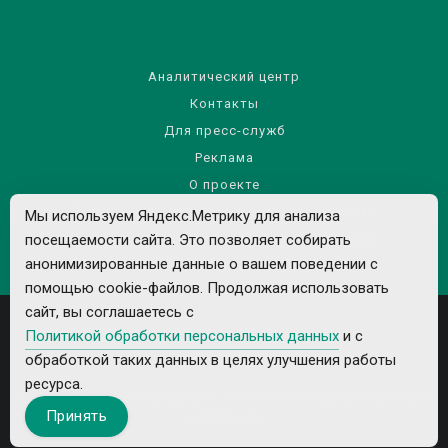
Аналитический центр
Контакты
Для пресс-служб
Реклама
О проекте
Правила использования материалов сайта
Мы используем Яндекс.Метрику для анализа
посещаемости сайта. Это позволяет собирать
Политика обработки персональных данных
анонимизированные данные о вашем поведении с
помощью cookie-файлов. Продолжая использовать
сайт, вы соглашаетесь с
Политикой обработки персональных данных
и с
обработкой таких данных в целях улучшения работы
ресурса.
Все рекламируемые товары и услуги имеют необходимые лицензии и
Принять
сертификаты.