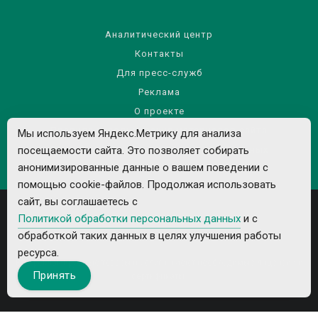
Аналитический центр
Контакты
Для пресс-служб
Реклама
О проекте
Правила использования материалов сайта
Мы используем Яндекс.Метрику для анализа
Политика обработки персональных данных
посещаемости сайта. Это позволяет собирать
анонимизированные данные о вашем поведении с
помощью cookie-файлов. Продолжая использовать
сайт, вы соглашаетесь с
Политикой обработки персональных данных
и с
обработкой таких данных в целях улучшения работы
ресурса.
Все рекламируемые товары и услуги имеют необходимые лицензии и
Принять
сертификаты.