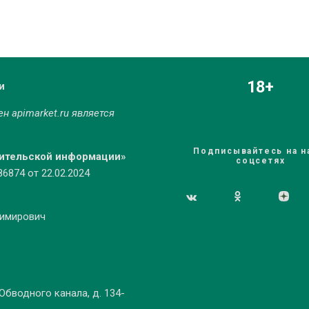
18+
и
мен
apimarket.ru
является
Подписывайтесь на н
бительской информации»
соцсетях
874 от 22.02.2024
димирович
 Обводного канала, д. 134-