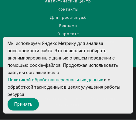
Аналитический центр
Контакты
Для пресс-служб
Реклама
О проекте
Правила использования материалов сайта
Мы используем Яндекс.Метрику для анализа
Политика обработки персональных данных
посещаемости сайта. Это позволяет собирать
анонимизированные данные о вашем поведении с
помощью cookie-файлов. Продолжая использовать
сайт, вы соглашаетесь с
Политикой обработки персональных данных
и с
обработкой таких данных в целях улучшения работы
ресурса.
Все рекламируемые товары и услуги имеют необходимые лицензии и
Принять
сертификаты.